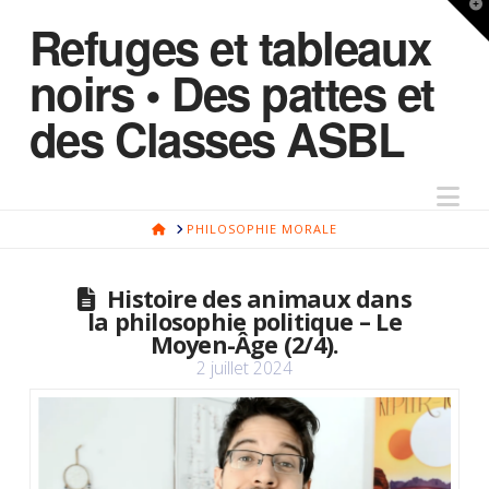
T
Refuges et tableaux
t
W
noirs • Des pattes et
des Classes ASBL
Na
HOME
PHILOSOPHIE MORALE
Histoire des animaux dans
la philosophie politique – Le
Moyen-Âge (2/4).
2 juillet 2024