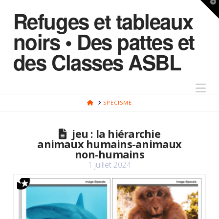
T
Refuges et tableaux
t
W
noirs • Des pattes et
des Classes ASBL
Na
HOME
SPECISME
jeu : la hiérarchie
animaux humains-animaux
non-humains
1 juillet 2024