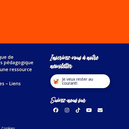
Inscrivez-vous à notre
que de
es pédagogique
newsletter
une ressource
Je veux rester au
es – Liens
courant!
Suivez-nous sur
Cookies