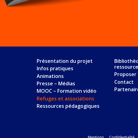
Présentation du projet
Bibliothè
ressourc
Infos pratiques
Proposer 
Animations
Contact
Presse – Médias
Partenair
MOOC – Formation vidéo
Refuges et associations
Ressources pédagogiques
Mentions
Confidentialité