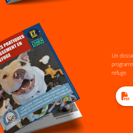
Un dossi
programm
refuge.