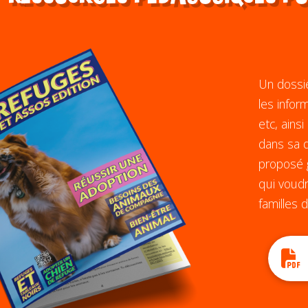
Un dossi
les infor
etc, ains
dans sa d
proposé g
qui voudr
familles d