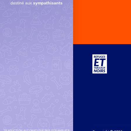
destiné aux
sympathisants
TRADUCTION AUTOMATIQUE PAR GTRANSLATE