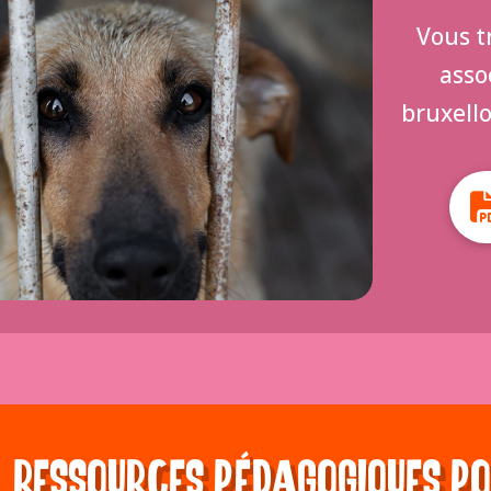
Vous tr
asso
bruxello
Ressources pédagogiques pou