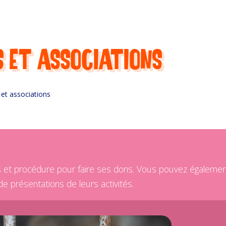
s et associations
et associations
 et procédure pour faire ses dons. Vous pouvez également 
 de présentations de leurs activités.