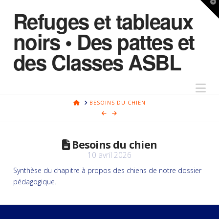
T
Refuges et tableaux
t
W
noirs • Des pattes et
des Classes ASBL
Na
HOME
BESOINS DU CHIEN
Besoins du chien
10 avril 2026
Synthèse du chapitre à propos des chiens de notre dossier
pédagogique.