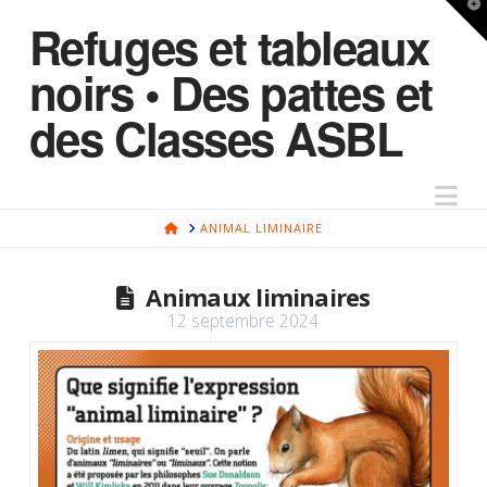
T
Refuges et tableaux
t
W
noirs • Des pattes et
des Classes ASBL
Na
HOME
ANIMAL LIMINAIRE
Animaux liminaires
12 septembre 2024