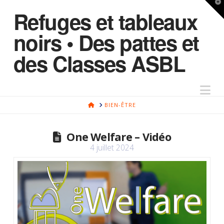
T
Refuges et tableaux
t
W
noirs • Des pattes et
des Classes ASBL
Na
HOME
BIEN-ÊTRE
One Welfare – Vidéo
4 juillet 2024