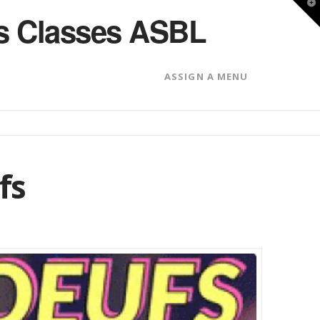
T
des Classes ASBL
t
W
ASSIGN A MENU
fs