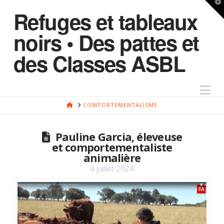
T
Refuges et tableaux
t
W
noirs • Des pattes et
des Classes ASBL
Na
HOME
COMPORTEMENTALISME
Pauline Garcia, éleveuse
et comportementaliste
animalière
4 juillet 2024