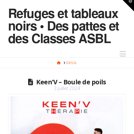
T
Refuges et tableaux
t
W
noirs • Des pattes et
des Classes ASBL
Na
HOME
DEUIL
Keen’V – Boule de poils
3 juillet 2024