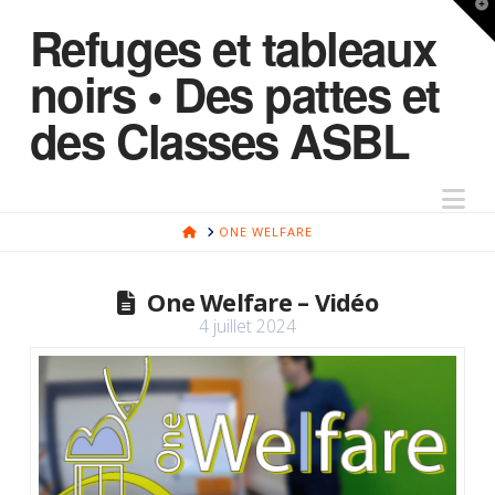
T
Refuges et tableaux
t
W
noirs • Des pattes et
des Classes ASBL
Na
HOME
ONE WELFARE
One Welfare – Vidéo
4 juillet 2024