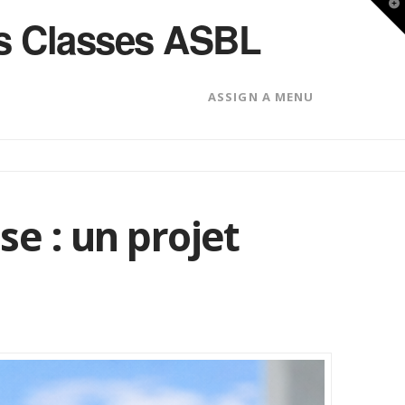
T
des Classes ASBL
t
W
ASSIGN A MENU
se : un projet