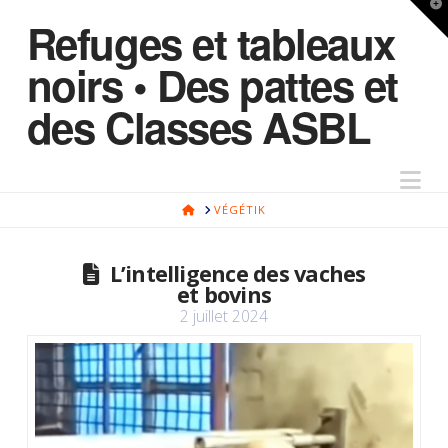
T
Refuges et tableaux
t
W
noirs • Des pattes et
des Classes ASBL
Na
HOME
VÉGÉTIK
L’intelligence des vaches
et bovins
2 juillet 2024