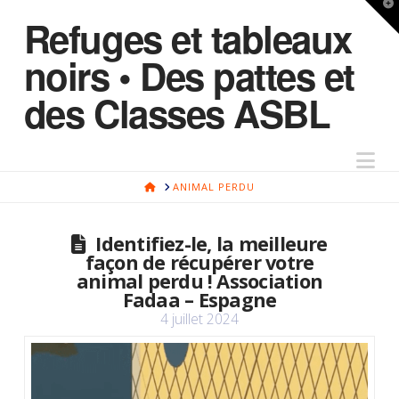
T
Refuges et tableaux
t
W
noirs • Des pattes et
des Classes ASBL
Na
HOME
ANIMAL PERDU
Identifiez-le, la meilleure
façon de récupérer votre
animal perdu ! Association
Fadaa – Espagne
4 juillet 2024