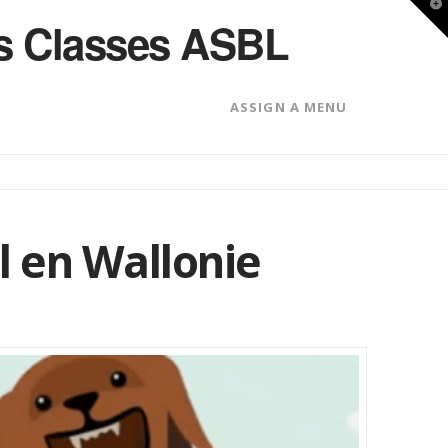
T
des Classes ASBL
t
W
ASSIGN A MENU
l en Wallonie