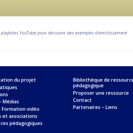
 playlistes YouTube pour découvrir des exemples d’enrichissement
ation du projet
Bibliothèque de ressourc
pédagogique
ratiques
Proposer une ressource
ions
Contact
– Médias
Partenaires – Liens
 Formation vidéo
 et associations
rces pédagogiques