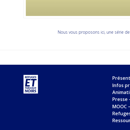
Nous vous proposons ici, une série de
Présent
Infos p
Animat
Presse 
MOOC –
Refuges
Ressou