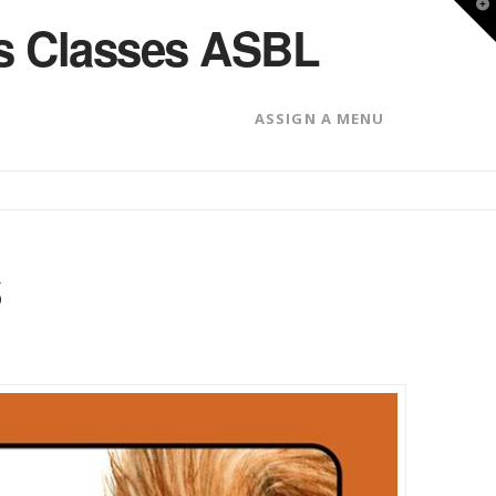
T
des Classes ASBL
t
W
ASSIGN A MENU
s