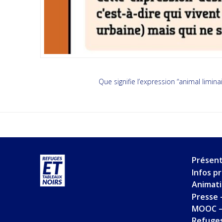
Que signifie l’expression “animal liminai
Présent
Infos p
Animat
Presse 
MOOC –
Refuges