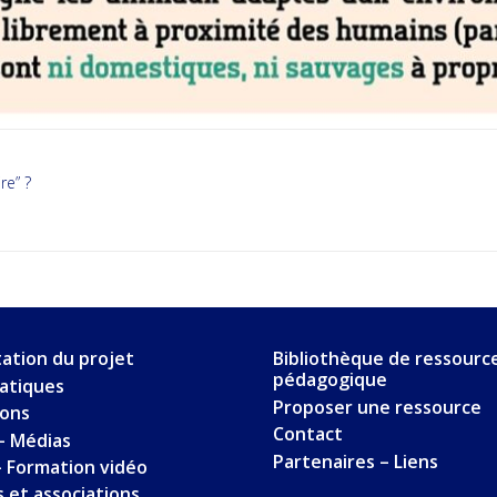
re” ?
ation du projet
Bibliothèque de ressourc
pédagogique
ratiques
Proposer une ressource
ions
Contact
– Médias
Partenaires – Liens
 Formation vidéo
 et associations