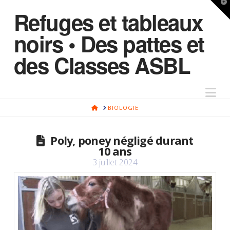
T
Refuges et tableaux
t
W
noirs • Des pattes et
des Classes ASBL
Na
HOME
BIOLOGIE
Poly, poney négligé durant
10 ans
3 juillet 2024