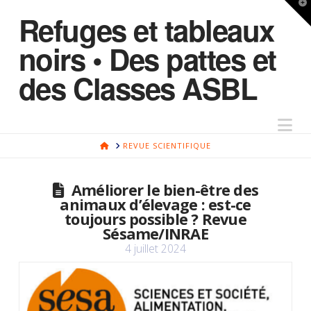
T
Refuges et tableaux
t
W
noirs • Des pattes et
des Classes ASBL
Na
HOME
REVUE SCIENTIFIQUE
Améliorer le bien-être des
animaux d’élevage : est-ce
toujours possible ? Revue
Sésame/INRAE
4 juillet 2024