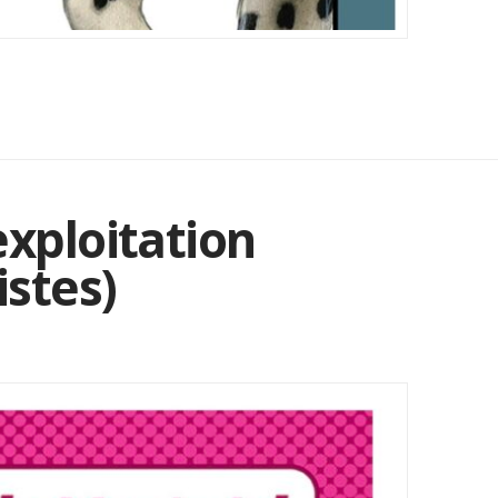
exploitation
stes)