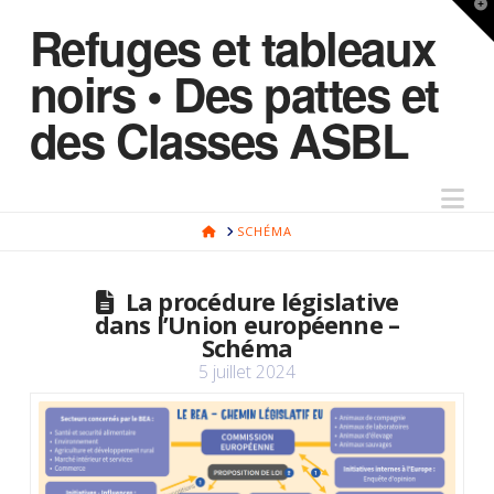
T
Refuges et tableaux
t
W
noirs • Des pattes et
des Classes ASBL
Na
HOME
SCHÉMA
La procédure législative
dans l’Union européenne –
Schéma
5 juillet 2024