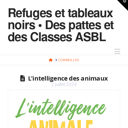
T
Refuges et tableaux
t
W
noirs • Des pattes et
des Classes ASBL
Na
HOME
CORNEILLES
L’intelligence des animaux
2 juillet 2024